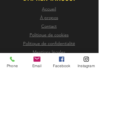
Accueil
À propos
Contact
Politique de cookies
Politique de confidentialité
Mentions légales
Les termes et conditions commerciales
Phone
Email
Facebook
Instagram
SUIVEZ-MOI
Facebook
Instagram
RECEVEZ MA
NEWSLETTER