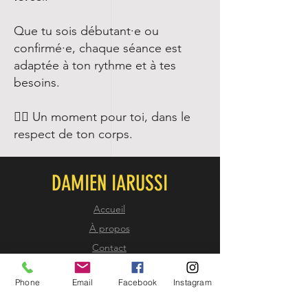
Que tu sois débutant·e ou
confirmé·e, chaque séance est
adaptée à ton rythme et à tes
besoins.
🧘‍♀️ Un moment pour toi, dans le
respect de ton corps.
DAMIEN IARUSSI
Accueil
À propos
Contact
Politique de cookies
Phone
Email
Facebook
Instagram
Politique de confidentialité
Mentions légales