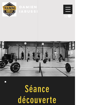
DAMIEN
IARUSSI
Séance
découverte